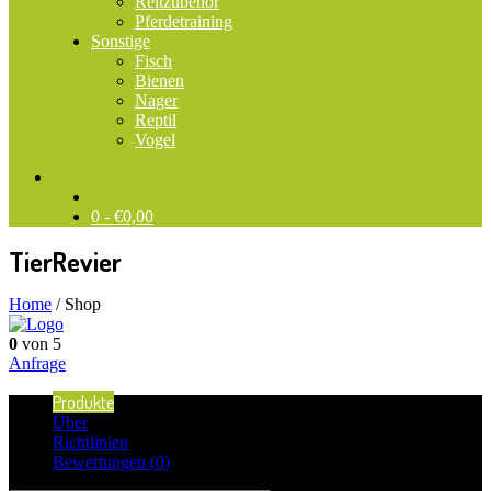
Reitzubehör
Pferdetraining
Sonstige
Fisch
Bienen
Nager
Reptil
Vogel
0 -
€
0,00
TierRevier
Home
/
Shop
0
von 5
Anfrage
Produkte
Über
Richtlinien
Bewertungen (
0
)