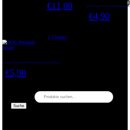
DOG Premium J
€
11,00
€
4,90
1
2
3
Weiter
DOG Premium Senior
€
5,90
Suche nach:
Suche
Katze
Katzenspielzeug