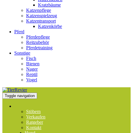
Kratzbäume
Katzenpflege
Katzenspielzeug
Katzentransport
Katzenkörbe
Pferd
Pferdepflege
Reitzubehör
Pferdetraining
Sonstige
Fisch
Bienen
Nager
Reptil
Vogel
Toggle navigation
Stöbern
Verkaufen
Ratgeber
Kontakt
Hund