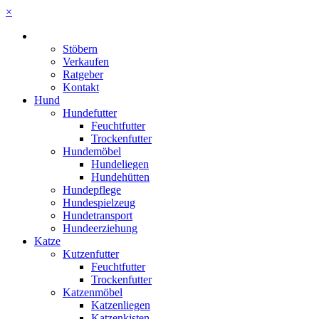
×
Stöbern
Verkaufen
Ratgeber
Kontakt
Hund
Hundefutter
Feuchtfutter
Trockenfutter
Hundemöbel
Hundeliegen
Hundehütten
Hundepflege
Hundespielzeug
Hundetransport
Hundeerziehung
Katze
Kutzenfutter
Feuchtfutter
Trockenfutter
Katzenmöbel
Katzenliegen
Katzenkisten