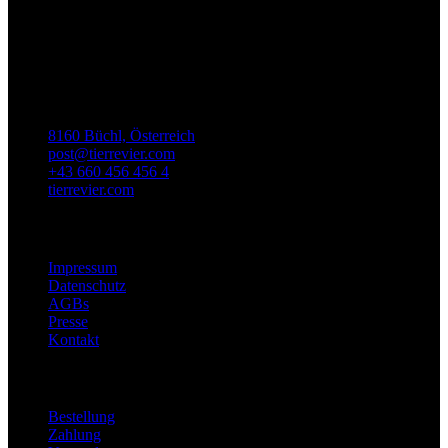
Hundeliegen
TierRevier
8160 Büchl, Österreich
post@tierrevier.com
+43 660 456 456 4
tierrevier.com
Wir
Impressum
Datenschutz
AGBs
Presse
Kontakt
Abwicklung
Bestellung
Zahlung