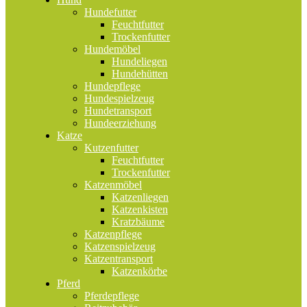
Hundefutter
Feuchtfutter
Trockenfutter
Hundemöbel
Hundeliegen
Hundehütten
Hundepflege
Hundespielzeug
Hundetransport
Hundeerziehung
Katze
Kutzenfutter
Feuchtfutter
Trockenfutter
Katzenmöbel
Katzenliegen
Katzenkisten
Kratzbäume
Katzenpflege
Katzenspielzeug
Katzentransport
Katzenkörbe
Pferd
Pferdepflege