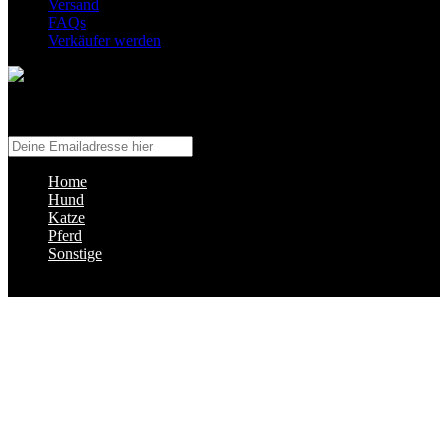
Versand
FAQs
Verkäufer werden
Abonniere uns!
Erhalte Infos zu neuen Angeboten!
Home
Hund
Katze
Pferd
Sonstige
© 2020 by TierRevier