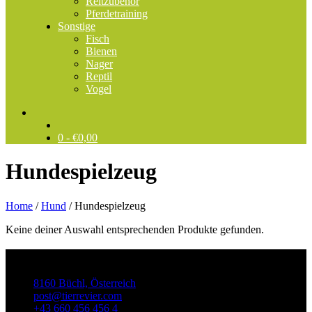
Reitzubehör
Pferdetraining
Sonstige
Fisch
Bienen
Nager
Reptil
Vogel
0 -
€
0,00
Hundespielzeug
Home
/
Hund
/
Hundespielzeug
Keine deiner Auswahl entsprechenden Produkte gefunden.
TierRevier
8160 Büchl, Österreich
post@tierrevier.com
+43 660 456 456 4