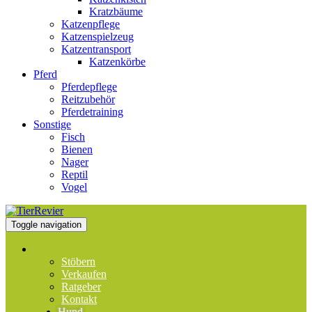
Kratzbäume
Katzenpflege
Katzenspielzeug
Katzentransport
Katzenkörbe
Pferd
Pferdepflege
Reitzubehör
Pferdetraining
Sonstige
Fisch
Bienen
Nager
Reptil
Vogel
Toggle navigation
Stöbern
Verkaufen
Ratgeber
Kontakt
Hund