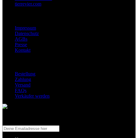
tierrevier.com
Wir
Impressum
Datenschutz
AGBs
Presse
Kontakt
Abwicklung
Bestellung
Zahlung
Versand
FAQs
Verkäufer werden
Abonniere uns!
Erhalte Infos zu neuen Angeboten!