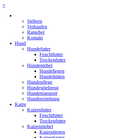
×
Stöbern
Verkaufen
Ratgeber
Kontakt
Hund
Hundefutter
Feuchtfutter
Trockenfutter
Hundemöbel
Hundeliegen
Hundehütten
Hundepflege
Hundespielzeug
Hundetransport
Hundeerziehung
Katze
Kutzenfutter
Feuchtfutter
Trockenfutter
Katzenmöbel
Katzenliegen
Katzenkisten